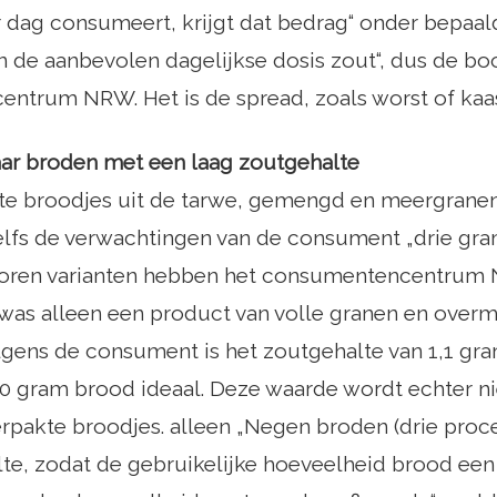
r dag consumeert, krijgt dat bedrag“ onder bepaa
 de aanbevolen dagelijkse dosis zout“, dus de bo
ntrum NRW. Het is de spread, zoals worst of kaas
aar broden met een laag zoutgehalte
te broodjes uit de tarwe, gemengd en meergranen 
lfs de verwachtingen van de consument „drie gram
koren varianten hebben het consumentencentru
 was alleen een product van volle granen en over
gens de consument is het zoutgehalte van 1,1 gr
0 gram brood ideaal. Deze waarde wordt echter ni
pakte broodjes. alleen „Negen broden (drie proce
te, zodat de gebruikelijke hoeveelheid brood een