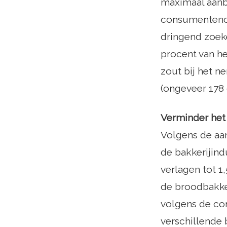
maximaal aanb
consumentenc
dringend zoeke
procent van h
zout bij het n
(ongeveer 178 
Verminder het
Volgens de aan
de bakkerijind
verlagen tot 
de broodbakker
volgens de co
verschillende 