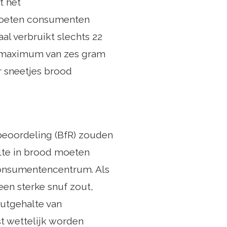
t het
moeten consumenten
al verbruikt slechts 22
e maximum van zes gram
r sneetjes brood
obeoordeling (BfR) zouden
lte in brood moeten
Consumentencentrum. Als
een sterke snuf zout,
utgehalte van
t wettelijk worden