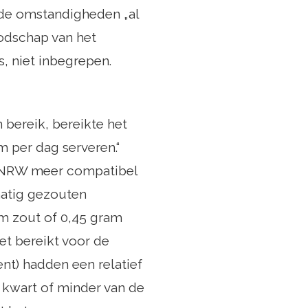
lde omstandigheden „al
odschap van het
, niet inbegrepen.
bereik, bereikte het
 per dag serveren.“
m NRW meer compatibel
matig gezouten
am zout of 0,45 gram
et bereikt voor de
nt) hadden een relatief
 kwart of minder van de