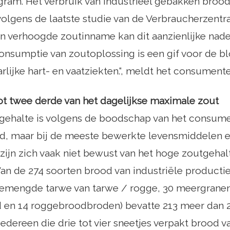
ram. Het verbruik van industrieel gebakken brood 
olgens de laatste studie van de Verbraucherzentr
n verhoogde zoutinname kan dit aanzienlijke nade
onsumptie van zoutoplossing is een gif voor de b
arlijke hart- en vaatziekten.“, meldt het consumen
ot twee derde van het dagelijkse maximale zout
gehalte is volgens de boodschap van het consu
ood, maar bij de meeste bewerkte levensmiddelen 
jn zich vaak niet bewust van het hoge zoutgehalt
an de 274 soorten brood van industriële producti
gemengde tarwe van tarwe / rogge, 30 meergrane
 en 14 roggebroodbroden) bevatte 213 meer dan 
Iedereen die drie tot vier sneetjes verpakt brood 