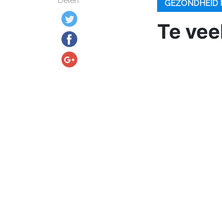
Delen:
GEZONDHEID 
Te vee