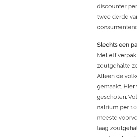
discounter pe
twee derde van
consumentence
Slechts een p
Met elf verpak
zoutgehalte ze
Alleen de vol
gemaakt. Hier
geschoten. Vol
natrium per 10
meeste voorver
laag zoutgehal