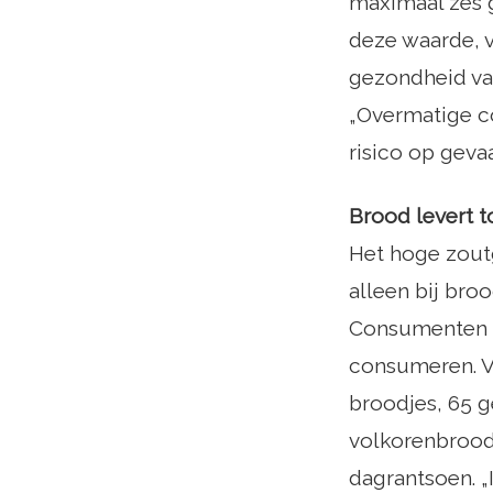
maximaal zes g
deze waarde, v
gezondheid va
„Overmatige c
risico op geva
Brood levert t
Het hoge zout
alleen bij br
Consumenten zi
consumeren. V
broodjes, 65 
volkorenbrood
dagrantsoen. „