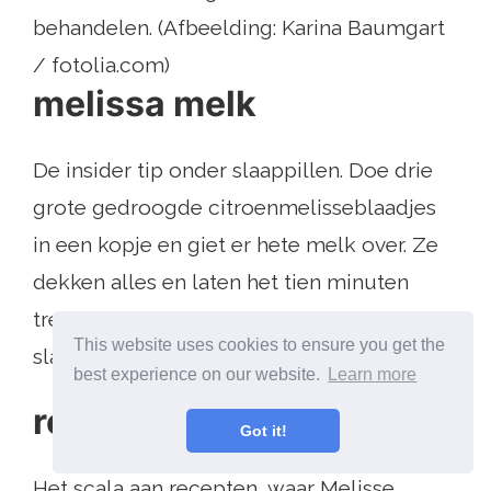
behandelen. (Afbeelding: Karina Baumgart
/ fotolia.com)
melissa melk
De insider tip onder slaappillen. Doe drie
grote gedroogde citroenmelisseblaadjes
in een kopje en giet er hete melk over. Ze
dekken alles en laten het tien minuten
trekken. Drink de warme melk voordat je in
This website uses cookies to ensure you get the
slaap valt.
best experience on our website.
Learn more
recepten
Got it!
Het scala aan recepten, waar Melisse